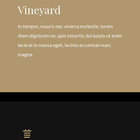
Vineyard
In tempor, mauris nec viverra molestie, lorem
diam dignissim ex, quis lobortis dui turpis ut enim
lacerat in massa eget, lacinia accumsan nunc
magna.