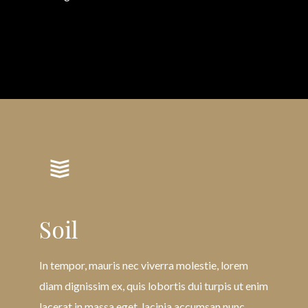
Soil
In tempor, mauris nec viverra molestie, lorem
diam dignissim ex, quis lobortis dui turpis ut enim
lacerat in massa eget, lacinia accumsan nunc