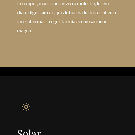
In tempor, mauris nec viverra molestie, lorem
diam dignissim ex, quis lobortis dui turpis ut enim
lacerat in massa eget, lacinia accumsan nunc
magna.
Solar