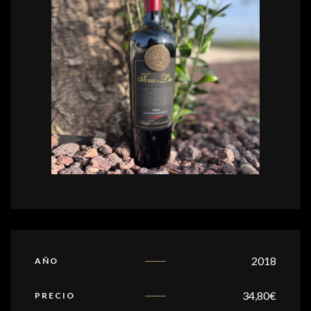
2018
AÑO
34,80
€
PRECIO